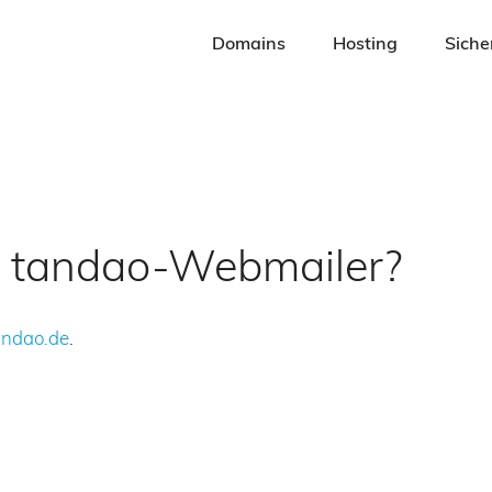
Navigation
überspringen
Domains
Hosting
Siche
en tandao-Webmailer?
andao.de
.