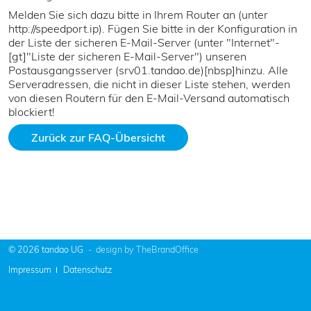
Melden Sie sich dazu bitte in Ihrem Router an (unter
http://speedport.ip). Fügen Sie bitte in der Konfiguration in
der Liste der sicheren E-Mail-Server (unter "Internet"-
[gt]"Liste der sicheren E-Mail-Server") unseren
Postausgangsserver (srv01.tandao.de)[nbsp]hinzu. Alle
Serveradressen, die nicht in dieser Liste stehen, werden
von diesen Routern für den E-Mail-Versand automatisch
blockiert!
Zurück zur FAQ-Übersicht
© 2026 tandao UG
design by TheBrandOffice
Navigation
Impressum
Datenschutz
überspringen